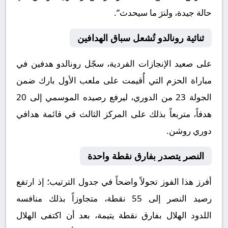
حالة جيدة، ولنرَ ما سيحدث”
.
ثنائية رونالدو تُشعل سباق الهدافين
على صعيد الإنجازات الفردية، سجّل
رونالدو
هدفين في
مباراة الحزم التي أُقيمت على ملعب الأول بارك ضمن
الجولة 23 من الدوري، ليرفع رصيده الموسمي إلى
20
هدفاً
، متربعاً بذلك على المركز الثالث في قائمة هدافي
دوري روشن.
النصر يتصدر بفارق نقطة واحدة
أفرز هذا الفوز تحولاً واضحاً في جدول الترتيب؛ إذ ارتفع
رصيد
النصر
إلى
55 نقطة
، متجاوزاً بذلك منافسه
اللدود
الهلال
بفارق نقطة يتيمة، بعد أن اكتفى الهلال