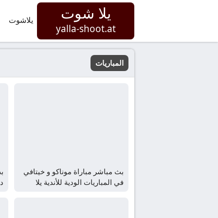
يلا شوت
يلاشوت
yalla-shoot.at
المباريات
بث مباشر مباراة موناكو و خيتافي
بث
في المباريات الودية للأندية يلا
دي
شوت – yallashoot
ال
t