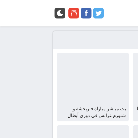
google
facebook
twitter
news
بث مباشر مباراة فنربخشة و
شتورم غراتس في دوري أبطال
أوروبا | الأدوار الإقصائية يلا شوت –
yallashoot