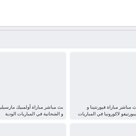
 مباشر مباراة فيورنتينا و
بث مباشر مباراة أولمبيك مارسيليا
بورتيفو لاكورونيا في المباريات
و الشحانية في المباريات الودية
ودية للأندية يلا شوت –
للأندية يلا شوت – yallashoot
yallashoo