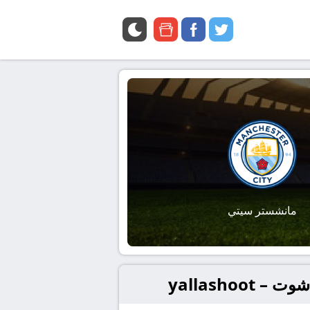
google
facebook
twitter
news
مانشستر سيتي
yallasho