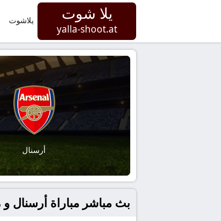
يلا شوت
يلاشوت
yalla-shoot.at
أرسنال
بث مباشر مباراة أرسنال و مانش