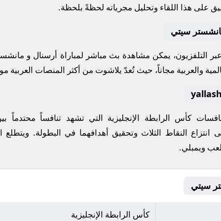
يق على هذا اللقاء وتحليل مجرياته لحظةً بلحظة.
مانشستر سيتي
 عبر التلفزيون، يمكن مشاهدة
بث مباشر
لمباراة
أرسنال
و
مانشست
مية والعربية مجاناً، حيث تُعدّ
يلاشوت
من أكثر المنصات العربية موثو
نافسات
كأس الرابطة الإنجليزية
التي تشهد تنافساً محتدماً ب
 انتزاع النقاط الثلاث وتحقيق أهدافهما في البطولة. ويتطلع ا
لعب
ويمبلي
.
كأس الرابطة الإنجليزية