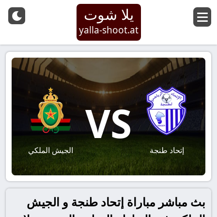
يلا شوت
yalla-shoot.at
VS
إتحاد طنجة
الجيش الملكي
بث مباشر مباراة إتحاد طنجة و الجيش