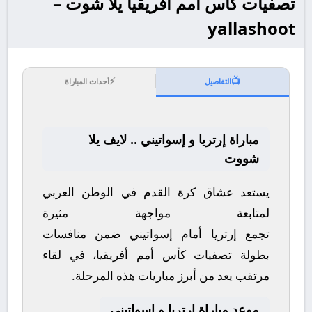
تصفيات كأس أمم أفريقيا يلا شوت –
yallashoot
⚡
📺
التفاصيل
أحداث المباراة
مباراة إرتريا و إسواتيني .. لايف يلا
شووت
يستعد عشاق كرة القدم في الوطن العربي
لمتابعة مواجهة مثيرة
تجمع
إرتريا
أمام
إسواتيني
ضمن منافسات
بطولة
تصفيات كأس أمم أفريقيا
، في لقاء
مرتقب يعد من أبرز مباريات هذه المرحلة.
موعد مباراة إرتريا و إسواتيني