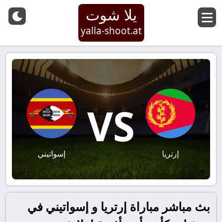
يلا شوت
yalla-shoot.at
VS
إرتريا
إسواتيني
بث مباشر مباراة إرتريا و إسواتيني في