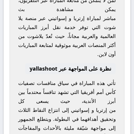
لمن لا يتمكن من متابعة المباراة عبر التلفزيون،
يمكن مشاهدة
بث
مباشر
لمباراة
إرتريا
و
إسواتيني
عبر منصة
يلا
شوت
التي توفر خدمة نقل أبرز المباريات
العالمية والعربية مجاناً، حيث تُعدّ
يلاشوت
من
أكثر المنصات العربية موثوقية لمتابعة المباريات
أون لاين.
نظرة على المواجهة عبر yallashoot
تأتي هذه المباراة في سياق منافسات
تصفيات
كأس أمم أفريقيا
التي تشهد تنافساً محتدماً بين
أبرز الأندية، حيث يسعى كل
من
إرتريا
و
إسواتيني
إلى انتزاع النقاط الثلاث
وتحقيق أهدافهما في البطولة. ويتطلع الجمهور
إلى مواجهة شيّقة مليئة بالأحداث والمفاجآت