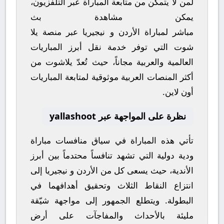
لمن لا يتمكن من متابعة المباراة عبر التلفزيون،
يمكن مشاهدة
بث
مباشر
لمباراة
الأردن
و
نيجيريا
عبر منصة
يلا
شوت
التي توفر خدمة نقل أبرز المباريات
العالمية والعربية مجاناً، حيث تُعدّ
يلاشوت
من
أكثر المنصات العربية موثوقية لمتابعة المباريات
أون لاين.
نظرة على المواجهة عبر yallashoot
تأتي هذه المباراة في سياق منافسات
مباراة
ودية دولية
التي تشهد تنافساً محتدماً بين أبرز
الأندية، حيث يسعى كل من
الأردن
و
نيجيريا
إلى
انتزاع النقاط الثلاث وتحقيق أهدافهما في
البطولة. ويتطلع الجمهور إلى مواجهة شيّقة
مليئة بالأحداث والمفاجآت على أرض