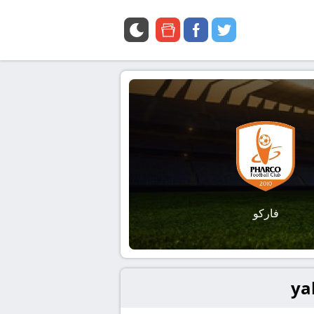
google
facebook
twitter
news
فاركو