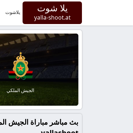
يلا شوت
يلاشوت
yalla-shoot.at
الجيش الملكي
بث مباشر مباراة الجيش المل
yallashoot