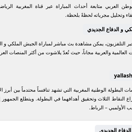
طن العربي متابعة أحداث المباراة عبر قناة
المغربية الرياضي
قاء وتحليل مجرياته لحظةً بلحظة.
كي و الدفاع الجديدي
عبر التلفزيون، يمكن مشاهدة
بث مباشر
لمباراة
الجيش الملكي
و
ال
العالمية والعربية مجاناً، حيث تُعدّ
يلاشوت
من أكثر المنصات العربي
سات
البطولة الوطنية المغربية
التي تشهد تنافساً محتدماً بين أبرز
اع النقاط الثلاث وتحقيق أهدافهما في البطولة. ويتطلع الجمهور إ
ب الأولمبي – الرباط
.