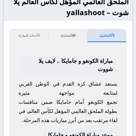
الملحق العالمي المؤهل لكأس العالم يلا
شوت – yallashoot
⚡
🧩
📺
التفاصيل
التشكيلة
أحداث المباراة
مباراة الكونغو و جامايكا .. لايف يلا
شووت
يستعد عشاق كرة القدم في الوطن العربي
لمتابعة مواجهة مثيرة
تجمع
الكونغو
أمام
جامايكا
ضمن منافسات
بطولة
الملحق العالمي المؤهل لكأس العالم
، في
لقاء مرتقب يعد من أبرز مباريات هذه المرحلة.
موعد مباراة الكونغو و جامايكا