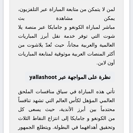
لمن لا يتمكن من متابعة المباراة عبر التلفزيون،
يمكن مشاهدة
بث
مباشر
لمباراة
الكونغو
و
جامايكا
عبر منصة
يلا
شوت
التي توفر خدمة نقل أبرز المباريات
العالمية والعربية مجاناً، حيث تُعدّ
يلاشوت
من
أكثر المنصات العربية موثوقية لمتابعة المباريات
أون لاين.
نظرة على المواجهة عبر yallashoot
تأتي هذه المباراة في سياق منافسات
الملحق
العالمي المؤهل لكأس العالم
التي تشهد تنافساً
محتدماً بين أبرز الأندية، حيث يسعى كل
من
الكونغو
و
جامايكا
إلى انتزاع النقاط الثلاث
وتحقيق أهدافهما في البطولة. ويتطلع الجمهور