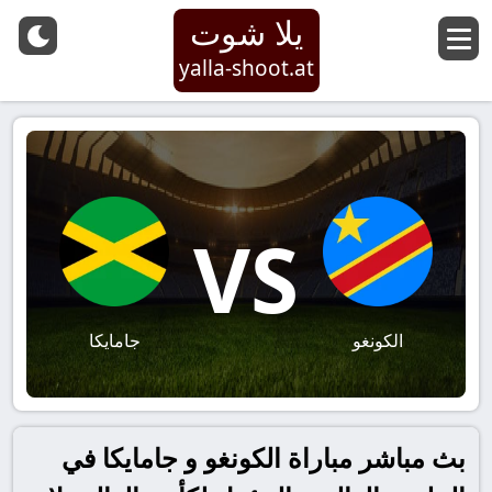
يلا شوت
yalla-shoot.at
VS
الكونغو
جامايكا
بث مباشر مباراة الكونغو و جامايكا في