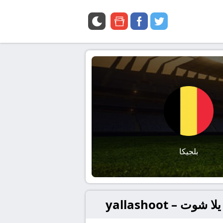
google
facebook
twitter
news
بلجيكا
– yallashoot