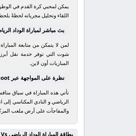
يمكن لمحبي كرة القدم في الوطن ا
اللقاء وتحليل مجرياته لحظةً بلحظ
بث مباشر لمباراة الوداد الري
لمن لا يتمكن من متابعة المبارا
شوت
التي توفر خدمة نقل أبرز ال
المباريات أون لاين.
نظرة على المواجهة عبر yallashoot
تأتي هذه المباراة في سياق منا
الرياضي
و
النادي المكناسي
إلى ان
والمفاجآت على أرض ملعب
المر
بطاقة المباراة الوداد الرياضي Vs النادي المكناسي