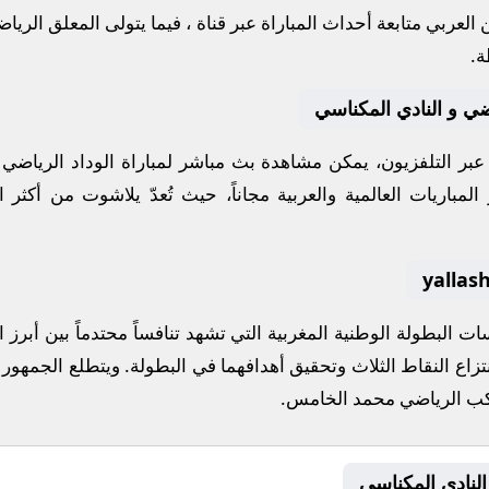
لعربي متابعة أحداث المباراة عبر قناة
، فيما يتولى المعلق الريا
ة.
اضي و النادي المكناسي
ة عبر التلفزيون، يمكن مشاهدة
بث مباشر
لمباراة
الوداد الرياضي
و
مباريات العالمية والعربية مجاناً، حيث تُعدّ
يلاشوت
من أكثر ال
فسات
البطولة الوطنية المغربية
التي تشهد تنافساً محتدماً بين أبر
تزاع النقاط الثلاث وتحقيق أهدافهما في البطولة. ويتطلع الجمهور 
كب الرياضي محمد الخامس
.