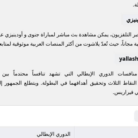
ة.
نيزي
عبر التلفزيون، يمكن مشاهدة
بث مباشر
لمباراة
جنوى
و
أودينيزي
عب
ة مجاناً، حيث تُعدّ
يلاشوت
من أكثر المنصات العربية موثوقية لمتابعة
 منافسات
الدوري الإيطالي
التي تشهد تنافساً محتدماً بين
النقاط الثلاث وتحقيق أهدافهما في البطولة. ويتطلع الجمهور إل
ي فيراريس
.
الدوري الإيطالي