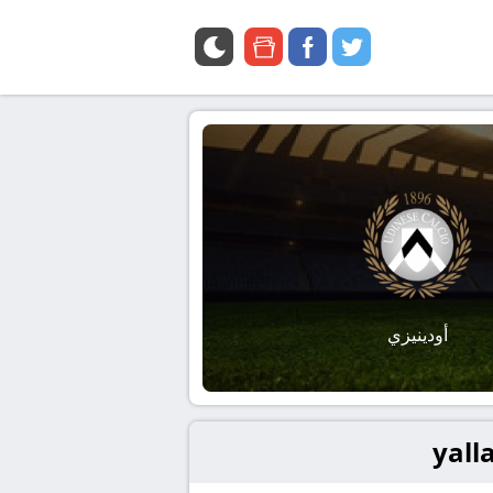
google
facebook
twitter
news
أودينيزي