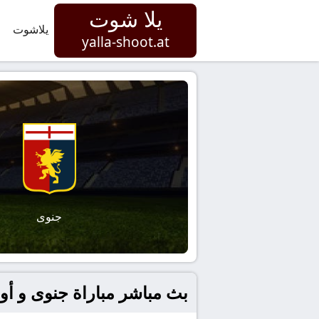
يلا شوت
يلاشوت
yalla-shoot.at
جنوى
بث مباشر مباراة جنوى و أودينيز