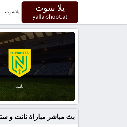
يلا شوت
يلاشوت
yalla-shoot.at
نانت
بث مباشر مباراة نانت و ستراسب