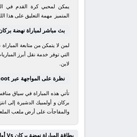
يمكن لمحبي كرة القدم في الو
المتميز
مهمة التعليق على هذا الل
بث مباشر لمباراة نهضة بركان 
لمن لا يتمكن من متابعة المباراة
التي توفر خدمة نقل أبرز المباريات 
لاين.
نظرة على المواجهة عبر yallashoot
تأتي هذه المباراة في سياق منا
بركان
و
أولمبيك الدشيرة
إلى انتز
والمفاجآت على أرض ملعب
الملع
بطاقة المباراة نهضة بركان Vs أولمبيك الدشيرة