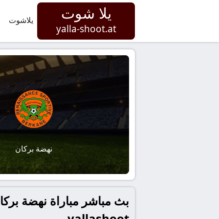
يلا شوت
يلاشوت
yalla-shoot.at
نهضة بركان
بث مباشر مباراة نهضة بركان
yallashoot