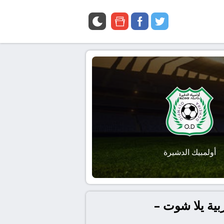
google
facebook
twitter
news
أولمبيك الدشيرة
بية يلا شوت –