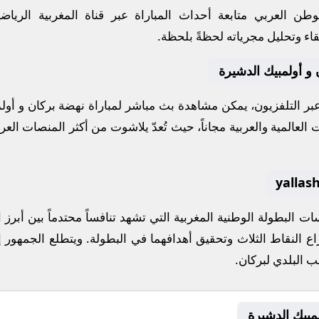
طن العربي متابعة أحداث المباراة عبر قناة
المغربية الرياضي
قاء وتحليل مجرياته لحظةً بلحظة.
و أولمبيك الدشيرة
 عبر التلفزيون، يمكن مشاهدة
بث مباشر
لمباراة
نهضة بركان
و
أول
العالمية والعربية مجاناً، حيث تُعدّ
يلاشوت
من أكثر المنصات العربي
فسات
البطولة الوطنية المغربية
التي تشهد تنافساً محتدماً بين أبر
اع النقاط الثلاث وتحقيق أهدافهما في البطولة. ويتطلع الجمهور إ
ب البلدي لبركان
.