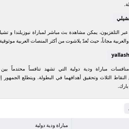
ة.
تشيلي
ة عبر التلفزيون، يمكن مشاهدة
بث مباشر
لمباراة
نيوزيلندا
و
تشيل
لعربية مجاناً، حيث تُعدّ
يلاشوت
من أكثر المنصات العربية موثوقية ل
 منافسات
مباراة ودية دولية
التي تشهد تنافساً محتدماً بين
 النقاط الثلاث وتحقيق أهدافهما في البطولة. ويتطلع الجمهور إل
بارك
.
مباراة ودية دولية