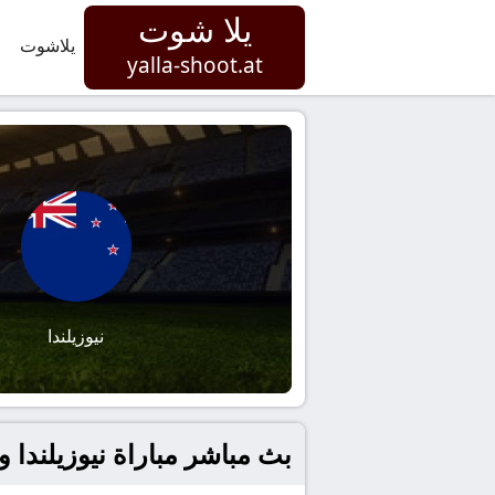
يلا شوت
يلاشوت
yalla-shoot.at
نيوزيلندا
بث مباشر مباراة نيوزيلندا و تشي