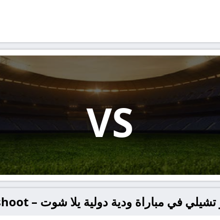
VS
لي في مباراة ودية دولية يلا شوت – yallashoot