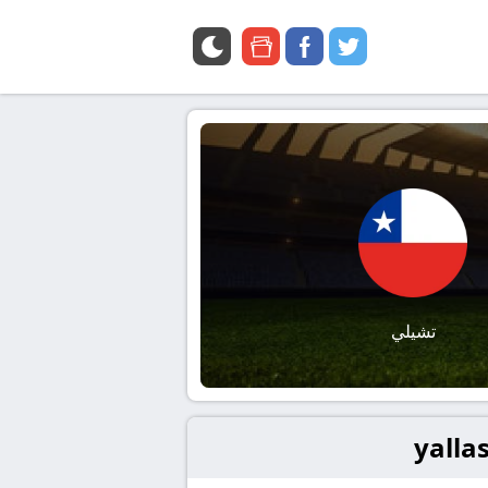
google
facebook
twitter
news
تشيلي