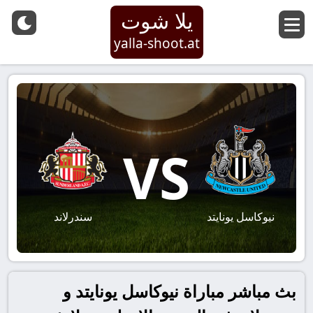
يلا شوت
yalla-shoot.at
VS
نيوكاسل يونايتد
سندرلاند
بث مباشر مباراة نيوكاسل يونايتد و