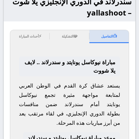
سندرلاند في الدوري الإنجليزي يلا شوت
– yallashoot
⚡
🧩
📺
التفاصيل
التشكيلة
أحداث المباراة
مباراة نيوكاسل يونايتد و سندرلاند .. لايف
يلا شووت
يستعد عشاق كرة القدم في الوطن العربي
لمتابعة مواجهة مثيرة تجمع
نيوكاسل
يونايتد
أمام
سندرلاند
ضمن منافسات
بطولة
الدوري الإنجليزي
، في لقاء مرتقب يعد
من أبرز مباريات هذه المرحلة.
موعد مباراة نيوكاسل يونايتد و سندرلاند