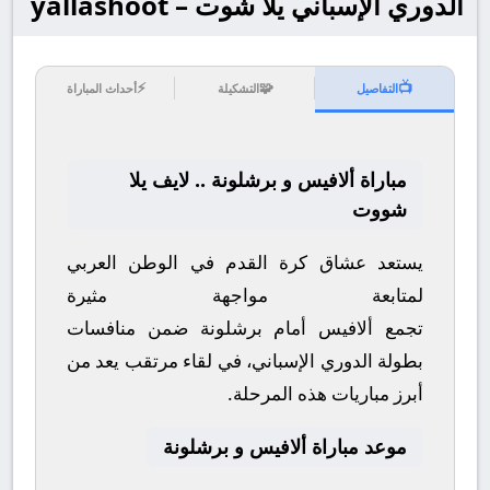
الدوري الإسباني يلا شوت – yallashoot
⚡
🧩
📺
التفاصيل
التشكيلة
أحداث المباراة
مباراة ألافيس و برشلونة .. لايف يلا
شووت
يستعد عشاق كرة القدم في الوطن العربي
لمتابعة مواجهة مثيرة
تجمع
ألافيس
أمام
برشلونة
ضمن منافسات
بطولة
الدوري الإسباني
، في لقاء مرتقب يعد من
أبرز مباريات هذه المرحلة.
موعد مباراة ألافيس و برشلونة