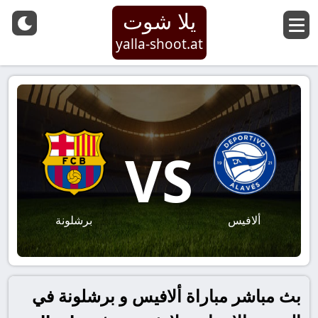
يلا شوت
yalla-shoot.at
VS
ألافيس
برشلونة
بث مباشر مباراة ألافيس و برشلونة في