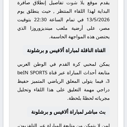
يقدم موقع
يلا شوت
تفاصيل إنطلاق صافرة
البداية لهذا اللقاء المنتظر , حيث ينطلق يوم
13/5/2026
في تمام الساعة
22:30
بتوقيت
مصر، على أرضية ملعب
مينديزوروزا
الذي
يحتضن هذه المواجهة الحاسمة.
القناة الناقلة لمباراة ألافيس و برشلونة
يمكن لمحبي كرة القدم في الوطن العربي
متابعة أحداث المباراة عبر قناة
beIN SPORTS
3
، فيما يتولى المعلق الرياضي المتميز
حفيظ
دراجي
مهمة التعليق على هذا اللقاء وتحليل
مجرياته لحظةً بلحظة.
بث مباشر لمباراة ألافيس و برشلونة
لمن لا يتمكن من متابعة المباراة عبر التلفزيون،