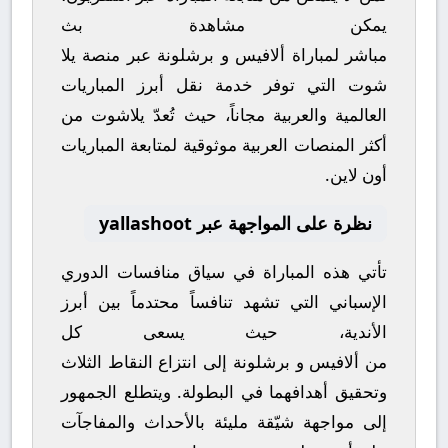
يمكن مشاهدة
بث
مباشر
لمباراة
ألافيس
و
برشلونة
عبر منصة
يلا
شوت
التي توفر خدمة نقل أبرز المباريات
العالمية والعربية مجاناً، حيث تُعدّ
يلاشوت
من
أكثر المنصات العربية موثوقية لمتابعة المباريات
أون لاين.
نظرة على المواجهة عبر yallashoot
تأتي هذه المباراة في سياق منافسات
الدوري
الإسباني
التي تشهد تنافساً محتدماً بين أبرز
الأندية، حيث يسعى كل
من
ألافيس
و
برشلونة
إلى انتزاع النقاط الثلاث
وتحقيق أهدافهما في البطولة. ويتطلع الجمهور
إلى مواجهة شيّقة مليئة بالأحداث والمفاجآت