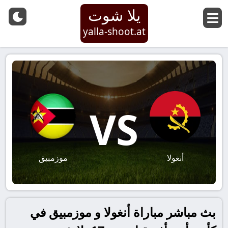
يلا شوت
yalla-shoot.at
VS
أنغولا
موزمبيق
بث مباشر مباراة أنغولا و موزمبيق في