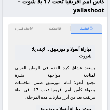
كأس أمم أفريقيا تحت 17 يلا شوت –
yallashoot
⚡
🧩
📺
التفاصيل
التشكيلة
أحداث المباراة
مباراة أنغولا و موزمبيق .. لايف يلا
شووت
يستعد عشاق كرة القدم في الوطن العربي
لمتابعة مواجهة مثيرة
تجمع
أنغولا
أمام
موزمبيق
ضمن منافسات
بطولة
كأس أمم أفريقيا تحت 17
، في لقاء
مرتقب يعد من أبرز مباريات هذه المرحلة.
موعد مباراة أنغولا و موزمبيق