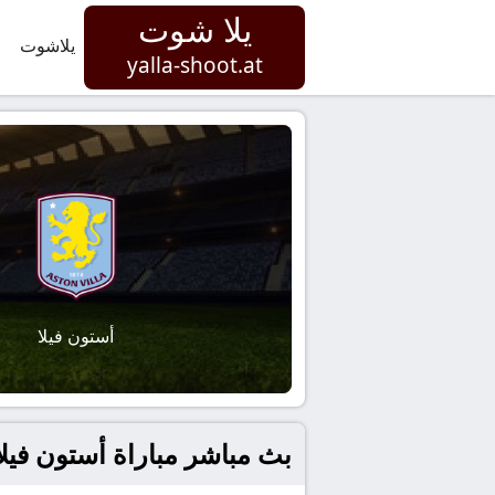
يلا شوت
يلاشوت
yalla-shoot.at
أستون فيلا
بث مباشر مباراة أستون فيلا و ل