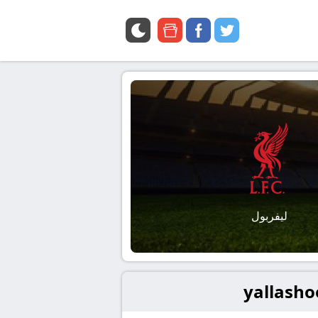
google
facebook
twitter
news
ليفربول