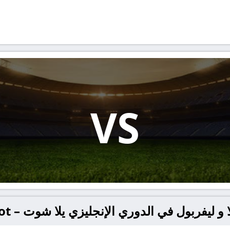
VS
يفربول في الدوري الإنجليزي يلا شوت – yallashoot