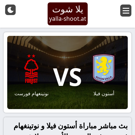
يلا شوت
yalla-shoot.at
VS
أستون فيلا
نوتينغهام فورست
بث مباشر مباراة أستون فيلا و نوتينغهام