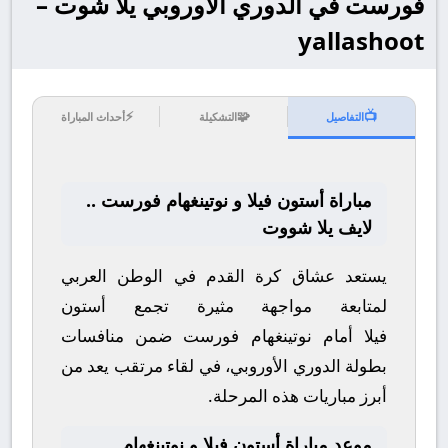
فورست في الدوري الأوروبي يلا شوت –
yallashoot
⚡
🧩
📺
التفاصيل
التشكيلة
أحداث المباراة
مباراة أستون فيلا و نوتينغهام فورست ..
لايف يلا شووت
يستعد عشاق كرة القدم في الوطن العربي
لمتابعة مواجهة مثيرة تجمع
أستون
فيلا
أمام
نوتينغهام فورست
ضمن منافسات
بطولة
الدوري الأوروبي
، في لقاء مرتقب يعد من
أبرز مباريات هذه المرحلة.
موعد مباراة أستون فيلا و نوتينغهام