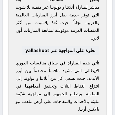
مباشر
لمباراة
أتلانتا
و
بولونيا
عبر منصة
يلا شوت
التي توفر خدمة نقل أبرز المباريات العالمية
والعربية مجاناً، حيث تُعدّ
يلاشوت
من أكثر
المنصات العربية موثوقية لمتابعة المباريات أون
لاين.
نظرة على المواجهة عبر yallashoot
تأتي هذه المباراة في سياق منافسات
الدوري
الإيطالي
التي تشهد تنافساً محتدماً بين أبرز
الأندية، حيث يسعى كل من
أتلانتا
و
بولونيا
إلى
انتزاع النقاط الثلاث وتحقيق أهدافهما في
البطولة. ويتطلع الجمهور إلى مواجهة شيّقة
مليئة بالأحداث والمفاجآت على أرض ملعب
نيو
بالانس أرينا
.