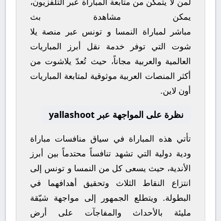
لمن لا يتمكن من متابعة المباراة عبر التلفزيون،
يمكن مشاهدة
بث
مباشر
لمباراة
النمسا
و
تونس
عبر منصة
يلا
شوت
التي توفر خدمة نقل أبرز المباريات
العالمية والعربية مجاناً، حيث تُعدّ
يلاشوت
من
أكثر المنصات العربية موثوقية لمتابعة المباريات
أون لاين.
نظرة على المواجهة عبر yallashoot
تأتي هذه المباراة في سياق منافسات
مباراة
ودية دولية
التي تشهد تنافساً محتدماً بين أبرز
الأندية، حيث يسعى كل من
النمسا
و
تونس
إلى
انتزاع النقاط الثلاث وتحقيق أهدافهما في
البطولة. ويتطلع الجمهور إلى مواجهة شيّقة
مليئة بالأحداث والمفاجآت على أرض