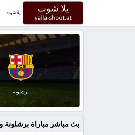
يلا شوت
يلاشوت
yalla-shoot.at
برشلونة
بث مباشر مباراة برشلونة و ريا