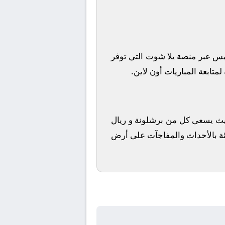
تيس
عبر منصة
يلا شوت
التي توفر
متابعة المباريات أون لاين.
، حيث يسعى كل من
برشلونة
و
ريال
يئة بالأحداث والمفاجآت على أرض