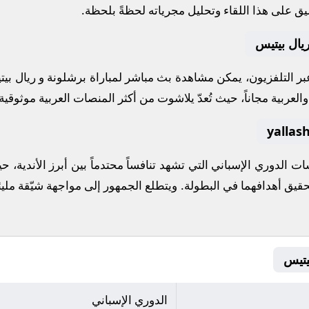
يق على هذا اللقاء وتحليل مجرياته لحظةً بلحظة.
يال بيتيس
 عبر التلفزيون، يمكن مشاهدة
بث مباشر
لمباراة
برشلونة
و
ريال بي
لعربية مجاناً، حيث تُعدّ
يلاشوت
من أكثر المنصات العربية موثوقية ل
سات
الدوري الإسباني
التي تشهد تنافساً محتدماً بين أبرز الأندية
تحقيق أهدافهما في البطولة. ويتطلع الجمهور إلى مواجهة شيّقة مل
الدوري الإسباني