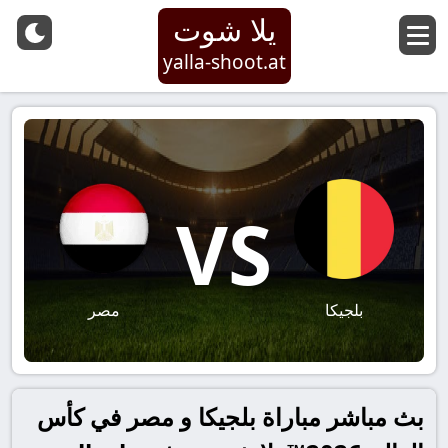
يلا شوت
yalla-shoot.at
VS
بلجيكا
مصر
بث مباشر مباراة بلجيكا و مصر في كأس