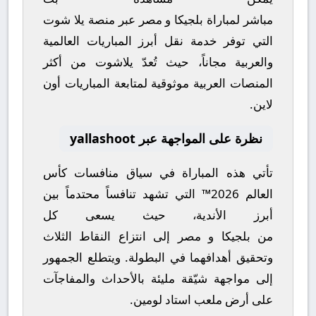
مباشر
لمباراة
بلجيكا
و
مصر
عبر منصة
يلا شوت
التي توفر خدمة نقل أبرز المباريات العالمية
والعربية مجاناً، حيث تُعدّ
يلاشوت
من أكثر
المنصات العربية موثوقية لمتابعة المباريات أون
لاين.
نظرة على المواجهة عبر yallashoot
تأتي هذه المباراة في سياق منافسات
كأس
العالم 2026™
التي تشهد تنافساً محتدماً بين
أبرز الأندية، حيث يسعى كل
من
بلجيكا
و
مصر
إلى انتزاع النقاط الثلاث
وتحقيق أهدافهما في البطولة. ويتطلع الجمهور
إلى مواجهة شيّقة مليئة بالأحداث والمفاجآت
على أرض ملعب
استاد لومين
.