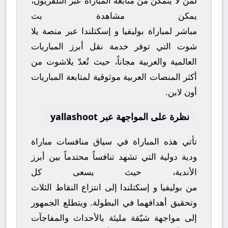
لمن لا يتمكن من متابعة المباراة عبر التلفزيون،
يمكن مشاهدة
بث
مباشر
لمباراة
بوليفيا
و
إسكتلندا
عبر منصة
يلا
شوت
التي توفر خدمة نقل أبرز المباريات
العالمية والعربية مجاناً، حيث تُعدّ
يلاشوت
من
أكثر المنصات العربية موثوقية لمتابعة المباريات
أون لاين.
نظرة على المواجهة عبر yallashoot
تأتي هذه المباراة في سياق منافسات
مباراة
ودية دولية
التي تشهد تنافساً محتدماً بين أبرز
الأندية، حيث يسعى كل
من
بوليفيا
و
إسكتلندا
إلى انتزاع النقاط الثلاث
وتحقيق أهدافهما في البطولة. ويتطلع الجمهور
إلى مواجهة شيّقة مليئة بالأحداث والمفاجآت