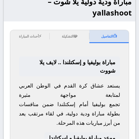
مباراة ودية دولية يلا شوت –
yallashoot
⚡
🧩
📺
التفاصيل
التشكيلة
أحداث المباراة
مباراة بوليفيا و إسكتلندا .. لايف يلا
شووت
يستعد عشاق كرة القدم في الوطن العربي
لمتابعة مواجهة مثيرة
تجمع
بوليفيا
أمام
إسكتلندا
ضمن منافسات
بطولة
مباراة ودية دولية
، في لقاء مرتقب يعد
من أبرز مباريات هذه المرحلة.
موعد مباراة بوليفيا و إسكتلندا