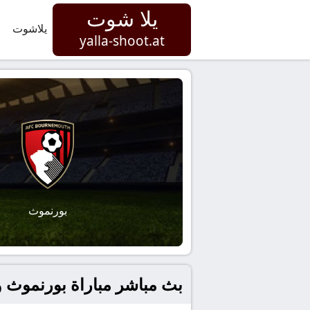
يلا شوت
يلاشوت
yalla-shoot.at
بورنموث
بث مباشر مباراة بورنموث و ما