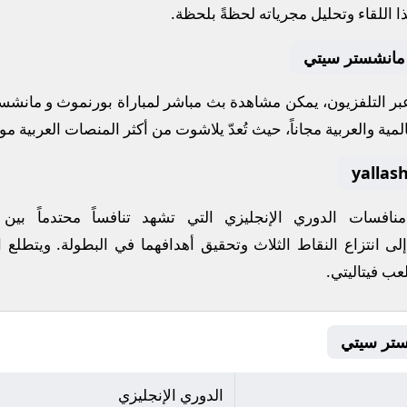
 اللقاء وتحليل مجرياته لحظةً بلحظة.
 مانشستر سيتي
 عبر التلفزيون، يمكن مشاهدة
بث مباشر
لمباراة
بورنموث
و
مانشست
مية والعربية مجاناً، حيث تُعدّ
يلاشوت
من أكثر المنصات العربية موثو
 منافسات
الدوري الإنجليزي
التي تشهد تنافساً محتدماً بين
لى انتزاع النقاط الثلاث وتحقيق أهدافهما في البطولة. ويتطلع ا
لعب
فيتاليتي
.
الدوري الإنجليزي