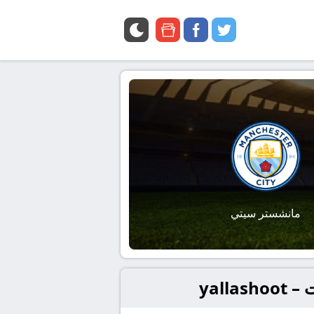
google
facebook
twitter
news
مانشستر سيتي
yall