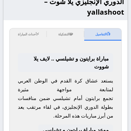
الدوري الإنجليزي يلا شوت –
yallashoot
⚡
🧩
📺
التفاصيل
التشكيلة
أحداث المباراة
مباراة برايتون و تشيلسي .. لايف يلا
شووت
يستعد عشاق كرة القدم في الوطن العربي
لمتابعة مواجهة مثيرة
تجمع
برايتون
أمام
تشيلسي
ضمن منافسات
بطولة
الدوري الإنجليزي
، في لقاء مرتقب يعد
من أبرز مباريات هذه المرحلة.
موعد مباراة برايتون و تشيلسي