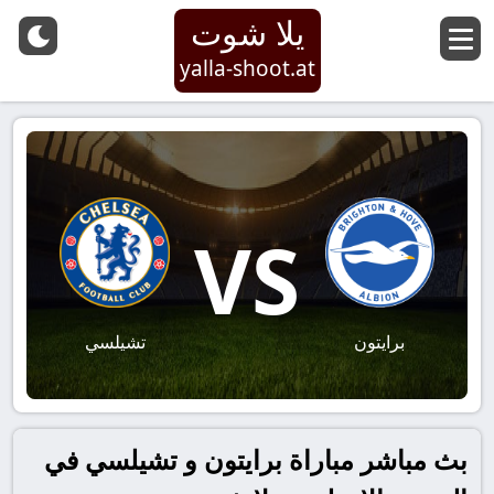
يلا شوت
yalla-shoot.at
VS
برايتون
تشيلسي
بث مباشر مباراة برايتون و تشيلسي في