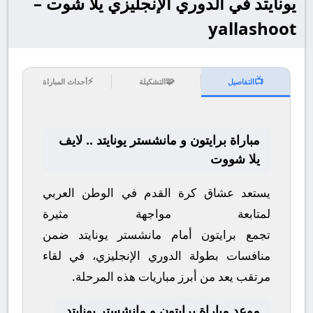
يونايتد في الدوري الإنجليزي يلا شوت –
yallashoot
⚡
🧩
📺
التفاصيل
التشكيلة
أحداث المباراة
مباراة برايتون و مانشستر يونايتد .. لايف
يلا شووت
يستعد عشاق كرة القدم في الوطن العربي
لمتابعة مواجهة مثيرة
تجمع
برايتون
أمام
مانشستر يونايتد
ضمن
منافسات بطولة
الدوري الإنجليزي
، في لقاء
مرتقب يعد من أبرز مباريات هذه المرحلة.
موعد مباراة برايتون و مانشستر يونايتد