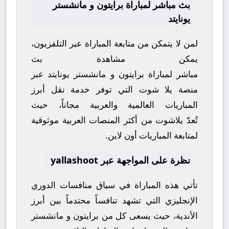
بث مباشر لمباراة برايتون و مانشستر
يونايتد
لمن لا يتمكن من متابعة المباراة عبر التلفزيون،
يمكن مشاهدة
بث
مباشر
لمباراة
برايتون
و
مانشستر يونايتد
عبر
منصة
يلا شوت
التي توفر خدمة نقل أبرز
المباريات العالمية والعربية مجاناً، حيث
تُعدّ
يلاشوت
من أكثر المنصات العربية موثوقية
لمتابعة المباريات أون لاين.
نظرة على المواجهة عبر yallashoot
تأتي هذه المباراة في سياق منافسات
الدوري
الإنجليزي
التي تشهد تنافساً محتدماً بين أبرز
الأندية، حيث يسعى كل من
برايتون
و
مانشستر