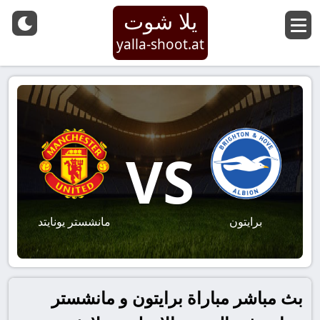
يلا شوت
yalla-shoot.at
VS
برايتون
مانشستر يونايتد
بث مباشر مباراة برايتون و مانشستر