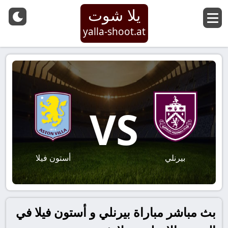
يلا شوت
yalla-shoot.at
VS
بيرنلي
أستون فيلا
بث مباشر مباراة بيرنلي و أستون فيلا في