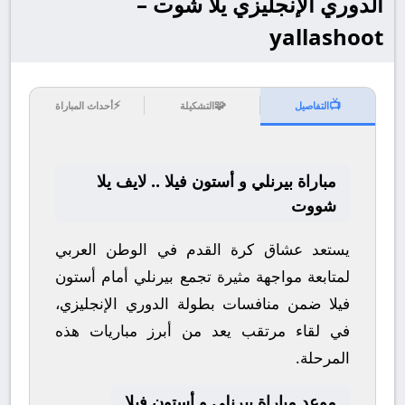
الدوري الإنجليزي يلا شوت –
yallashoot
⚡
🧩
📺
التفاصيل
التشكيلة
أحداث المباراة
مباراة بيرنلي و أستون فيلا .. لايف يلا
شووت
يستعد عشاق كرة القدم في الوطن العربي
لمتابعة مواجهة مثيرة تجمع
بيرنلي
أمام
أستون
فيلا
ضمن منافسات بطولة
الدوري الإنجليزي
،
في لقاء مرتقب يعد من أبرز مباريات هذه
المرحلة.
موعد مباراة بيرنلي و أستون فيلا