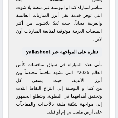
مباشر
لمباراة
كندا
و
البوسنة
عبر منصة
يلا شوت
التي توفر خدمة نقل أبرز المباريات العالمية
والعربية مجاناً، حيث تُعدّ
يلاشوت
من أكثر
المنصات العربية موثوقية لمتابعة المباريات أون
لاين.
نظرة على المواجهة عبر yallashoot
تأتي هذه المباراة في سياق منافسات
كأس
العالم 2026™
التي تشهد تنافساً محتدماً بين
أبرز الأندية، حيث يسعى كل
من
كندا
و
البوسنة
إلى انتزاع النقاط الثلاث
وتحقيق أهدافهما في البطولة. ويتطلع الجمهور
إلى مواجهة شيّقة مليئة بالأحداث والمفاجآت
على أرض ملعب
بي إم أو فيلد
.