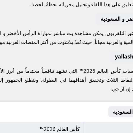
عليق على هذا اللقاء وتحليل مجرياته لحظةً بلحظة.
ضر و السعودية
 عبر التلفزيون، يمكن مشاهدة
بث مباشر
لمباراة
الرأس الأخضر
و
ا
مية والعربية مجاناً، حيث تُعدّ
يلاشوت
من أكثر المنصات العربية موثو
افسات
كأس العالم 2026™
التي تشهد تنافساً محتدماً بين أبرز 
لنقاط الثلاث وتحقيق أهدافهما في البطولة. ويتطلع الجمهور إل
 إن آر جي
.
كأس العالم 2026™