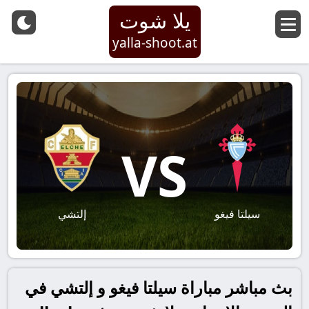
يلا شوت
yalla-shoot.at
VS
سيلتا فيغو
إلتشي
بث مباشر مباراة سيلتا فيغو و إلتشي في