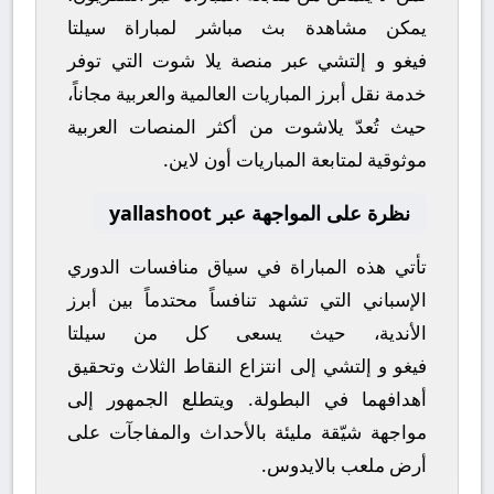
يمكن مشاهدة
بث مباشر
لمباراة
سيلتا
فيغو
و
إلتشي
عبر منصة
يلا شوت
التي توفر
خدمة نقل أبرز المباريات العالمية والعربية مجاناً،
حيث تُعدّ
يلاشوت
من أكثر المنصات العربية
موثوقية لمتابعة المباريات أون لاين.
نظرة على المواجهة عبر yallashoot
تأتي هذه المباراة في سياق منافسات
الدوري
الإسباني
التي تشهد تنافساً محتدماً بين أبرز
الأندية، حيث يسعى كل من
سيلتا
فيغو
و
إلتشي
إلى انتزاع النقاط الثلاث وتحقيق
أهدافهما في البطولة. ويتطلع الجمهور إلى
مواجهة شيّقة مليئة بالأحداث والمفاجآت على
أرض ملعب
بالايدوس
.