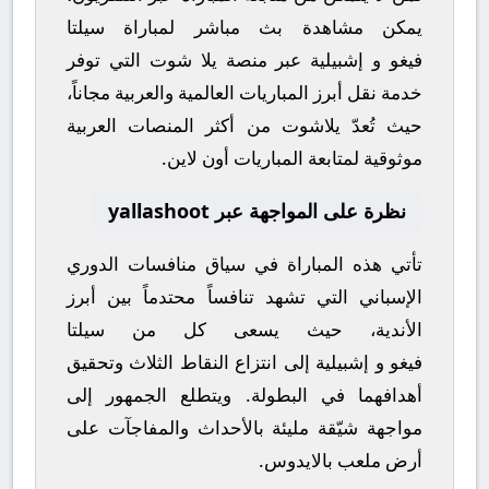
يمكن مشاهدة
بث مباشر
لمباراة
سيلتا
فيغو
و
إشبيلية
عبر منصة
يلا شوت
التي توفر
خدمة نقل أبرز المباريات العالمية والعربية مجاناً،
حيث تُعدّ
يلاشوت
من أكثر المنصات العربية
موثوقية لمتابعة المباريات أون لاين.
نظرة على المواجهة عبر yallashoot
تأتي هذه المباراة في سياق منافسات
الدوري
الإسباني
التي تشهد تنافساً محتدماً بين أبرز
الأندية، حيث يسعى كل من
سيلتا
فيغو
و
إشبيلية
إلى انتزاع النقاط الثلاث وتحقيق
أهدافهما في البطولة. ويتطلع الجمهور إلى
مواجهة شيّقة مليئة بالأحداث والمفاجآت على
أرض ملعب
بالايدوس
.