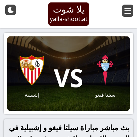
يلا شوت
yalla-shoot.at
VS
سيلتا فيغو
إشبيلية
بث مباشر مباراة سيلتا فيغو و إشبيلية في