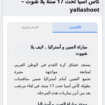
كأس آسيا تحت 17 سنة يلا شوت –
yallashoot
⚡
📺
التفاصيل
أحداث المباراة
مباراة الصين و أستراليا .. لايف يلا
شووت
يستعد عشاق كرة القدم في الوطن العربي
لمتابعة مواجهة مثيرة
تجمع
الصين
أمام
أستراليا
ضمن منافسات
بطولة
كأس آسيا تحت 17 سنة
، في لقاء مرتقب
يعد من أبرز مباريات هذه المرحلة.
موعد مباراة الصين و أستراليا