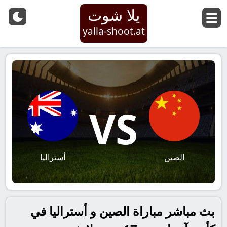
يلا شوت
yalla-shoot.at
VS
الصين
أستراليا
بث مباشر مباراة الصين و أستراليا في