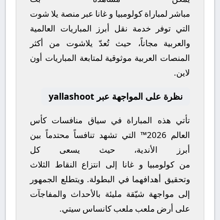
مباشر
لمباراة
كولومبيا
و
غانا
عبر منصة
يلا شوت
التي توفر خدمة نقل أبرز المباريات العالمية
والعربية مجاناً، حيث تُعدّ
يلاشوت
من أكثر
المنصات العربية موثوقية لمتابعة المباريات أون
لاين.
نظرة على المواجهة عبر yallashoot
تأتي هذه المباراة في سياق منافسات
كأس
العالم 2026™
التي تشهد تنافساً محتدماً بين
أبرز الأندية، حيث يسعى كل
من
كولومبيا
و
غانا
إلى انتزاع النقاط الثلاث
وتحقيق أهدافهما في البطولة. ويتطلع الجمهور
إلى مواجهة شيّقة مليئة بالأحداث والمفاجآت
على أرض ملعب
ملعب كانساس سيتي
.