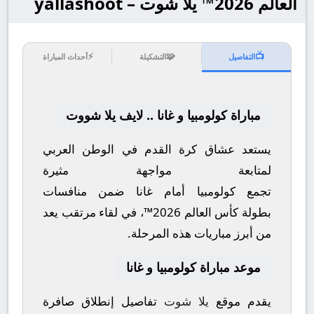
العالم 2026™ يلا شوت – yallashoot
⚡
🧩
📺
التفاصيل
التشكيلة
أحداث المباراة
مباراة كولومبيا و غانا .. لايف يلا شووت
يستعد عشاق كرة القدم في الوطن العربي
لمتابعة مواجهة مثيرة
تجمع
كولومبيا
أمام
غانا
ضمن منافسات
بطولة
كأس العالم 2026™
، في لقاء مرتقب يعد
من أبرز مباريات هذه المرحلة.
موعد مباراة كولومبيا و غانا
يقدم موقع
يلا شوت
تفاصيل إنطلاق صافرة