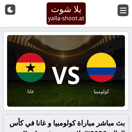
يلا شوت
yalla-shoot.at
VS
كولومبيا
غانا
بث مباشر مباراة كولومبيا و غانا في كأس