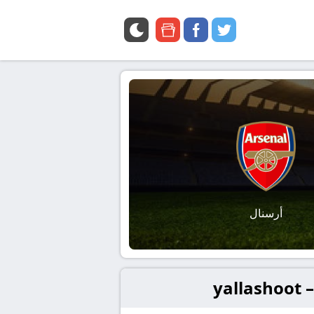
google
facebook
twitter
news
أرسنال
y