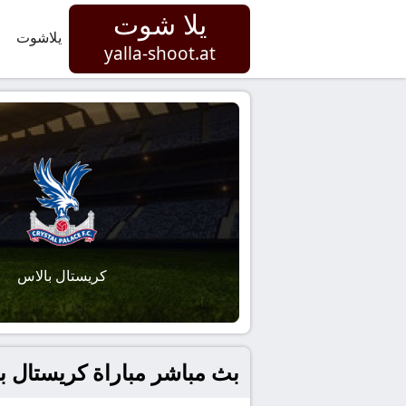
يلا شوت
يلاشوت
yalla-shoot.at
كريستال بالاس
بث مباشر مباراة كريستال بالاس