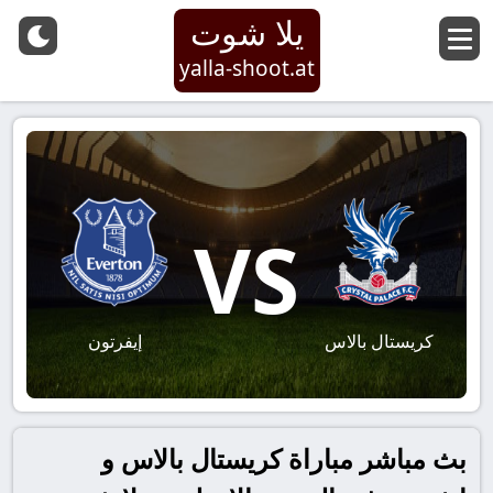
يلا شوت
yalla-shoot.at
VS
كريستال بالاس
إيفرتون
بث مباشر مباراة كريستال بالاس و