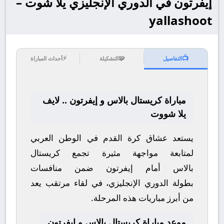
إيفرتون في الدوري الإنجليزي يلا شوت –
yallashoot
⚡
🧩
📺
التفاصيل
التشكيلة
أحداث المباراة
مباراة كريستال بالاس و إيفرتون .. لايف
يلا شووت
يستعد عشاق كرة القدم في الوطن العربي
لمتابعة مواجهة مثيرة تجمع
كريستال
بالاس
أمام
إيفرتون
ضمن منافسات
بطولة
الدوري الإنجليزي
، في لقاء مرتقب يعد
من أبرز مباريات هذه المرحلة.
موعد مباراة كريستال بالاس و إيفرتون