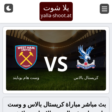
يلا شوت
yalla-shoot.at
VS
كريستال بالاس
وست هام يونايتد
بث مباشر مباراة كريستال بالاس و وست