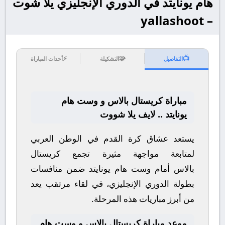
هام يونايتد في الدوري الإنجليزي يلا شوت
– yallashoot
⚡
🧩
📺
التفاصيل
التشكيلة
أحداث المباراة
مباراة كريستال بالاس و وست هام
يونايتد .. لايف يلا شووت
يستعد عشاق كرة القدم في الوطن العربي
لمتابعة مواجهة مثيرة تجمع
كريستال
بالاس
أمام
وست هام يونايتد
ضمن منافسات
بطولة
الدوري الإنجليزي
، في لقاء مرتقب يعد
من أبرز مباريات هذه المرحلة.
موعد مباراة كريستال بالاس و وست هام