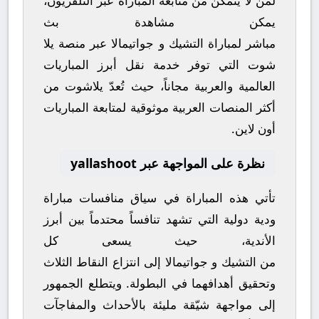
لمن لا يتمكن من متابعة المباراة عبر التلفزيون،
يمكن مشاهدة
بث
مباشر
لمباراة
التشيك
و
جواتيمالا
عبر منصة
يلا
شوت
التي توفر خدمة نقل أبرز المباريات
العالمية والعربية مجاناً، حيث تُعدّ
يلاشوت
من
أكثر المنصات العربية موثوقية لمتابعة المباريات
أون لاين.
نظرة على المواجهة عبر yallashoot
تأتي هذه المباراة في سياق منافسات
مباراة
ودية دولية
التي تشهد تنافساً محتدماً بين أبرز
الأندية، حيث يسعى كل
من
التشيك
و
جواتيمالا
إلى انتزاع النقاط الثلاث
وتحقيق أهدافهما في البطولة. ويتطلع الجمهور
إلى مواجهة شيّقة مليئة بالأحداث والمفاجآت