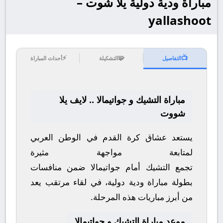
مباراة ودية دولية يلا شوت –
yallashoot
⚡
🧩
📺
التفاصيل
التشكيلة
أحداث المباراة
مباراة التشيك و جواتيمالا .. لايف يلا
شووت
يستعد عشاق كرة القدم في الوطن العربي
لمتابعة مواجهة مثيرة
تجمع
التشيك
أمام
جواتيمالا
ضمن منافسات
بطولة
مباراة ودية دولية
، في لقاء مرتقب يعد
من أبرز مباريات هذه المرحلة.
موعد مباراة التشيك و جواتيمالا