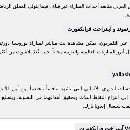
لعربي متابعة أحداث المباراة عبر قناة
، فيما يتولى المعلق الريا
ة.
رتموند و آينتراخت فرانكفورت
ة عبر التلفزيون، يمكن مشاهدة
بث مباشر
لمباراة
بوروسيا دورتم
أبرز المباريات العالمية والعربية مجاناً، حيث تُعدّ
يلاشوت
من أكثر 
افسات
الدوري الألماني
التي تشهد تنافساً محتدماً بين أبرز ال
إلى انتزاع النقاط الثلاث وتحقيق أهدافهما في البطولة. ويتطلع 
لعب
سيغنال إيدونا بارك
.