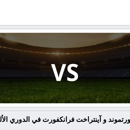
VS
ورتموند و آينتراخت فرانكفورت في الدوري الأل