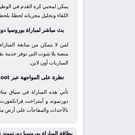
يمكن لمحبي كرة القدم في الوطن ا
اللقاء وتحليل مجرياته لحظةً بلحظ
بث مباشر لمباراة بوروسيا دو
لمن لا يتمكن من متابعة المبارا
منصة
يلا شوت
التي توفر خدمة نقل 
المباريات أون لاين.
نظرة على المواجهة عبر yallashoot
تأتي هذه المباراة في سياق من
دورتموند
و
آينتراخت فرانكفورت
بالأحداث والمفاجآت على أرض م
بطاقة المباراة بوروسيا دورتموند Vs آينتراخت فرانكفورت