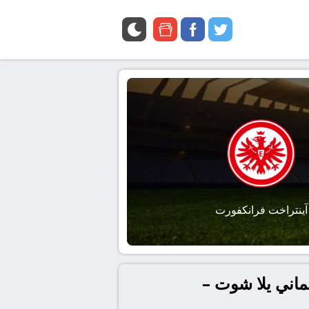
google
facebook
twitter
news
آينتراخت فرانكفورت
ماني يلا شوت –