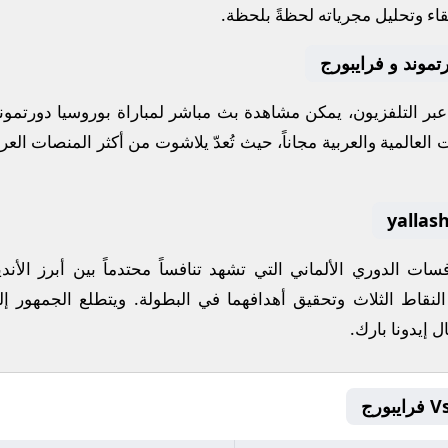
قاء وتحليل مجرياته لحظةً بلحظة.
تموند و فرايبورج
 عبر التلفزيون، يمكن مشاهدة
بث مباشر
لمباراة
بوروسيا دورتمون
العالمية والعربية مجاناً، حيث تُعدّ
يلاشوت
من أكثر المنصات العربي
افسات
الدوري الألماني
التي تشهد تنافساً محتدماً بين أبرز ال
النقاط الثلاث وتحقيق أهدافهما في البطولة. ويتطلع الجمهور إل
ل إيدونا بارك
.