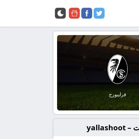
google
facebook
twitter
news
فرايبورج
yall