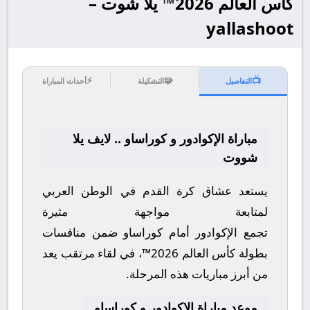
كأس العالم 2026™ يلا شوت –
yallashoot
⚡
🧩
📺
التفاصيل
التشكيلة
أحداث المباراة
مباراة الإكوادور و كوراساو .. لايف يلا
شووت
يستعد عشاق كرة القدم في الوطن العربي
لمتابعة مواجهة مثيرة
تجمع
الإكوادور
أمام
كوراساو
ضمن منافسات
بطولة
كأس العالم 2026™
، في لقاء مرتقب يعد
من أبرز مباريات هذه المرحلة.
موعد مباراة الإكوادور و كوراساو