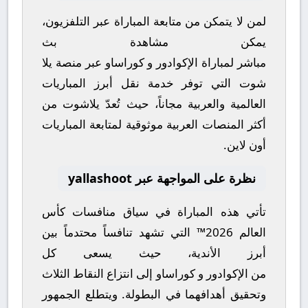
لمن لا يتمكن من متابعة المباراة عبر التلفزيون،
يمكن مشاهدة
بث
مباشر
لمباراة
الإكوادور
و
كوراساو
عبر منصة
يلا
شوت
التي توفر خدمة نقل أبرز المباريات
العالمية والعربية مجاناً، حيث تُعدّ
يلاشوت
من
أكثر المنصات العربية موثوقية لمتابعة المباريات
أون لاين.
نظرة على المواجهة عبر yallashoot
تأتي هذه المباراة في سياق منافسات
كأس
العالم 2026™
التي تشهد تنافساً محتدماً بين
أبرز الأندية، حيث يسعى كل
من
الإكوادور
و
كوراساو
إلى انتزاع النقاط الثلاث
وتحقيق أهدافهما في البطولة. ويتطلع الجمهور