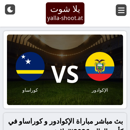
يلا شوت
yalla-shoot.at
VS
الإكوادور
كوراساو
بث مباشر مباراة الإكوادور و كوراساو في