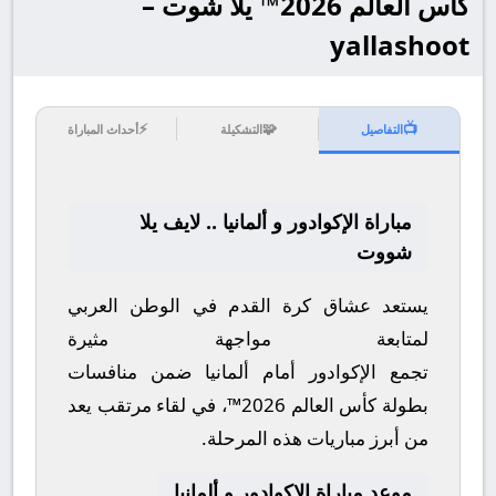
كأس العالم 2026™ يلا شوت –
yallashoot
⚡
🧩
📺
التفاصيل
التشكيلة
أحداث المباراة
مباراة الإكوادور و ألمانيا .. لايف يلا
شووت
يستعد عشاق كرة القدم في الوطن العربي
لمتابعة مواجهة مثيرة
تجمع
الإكوادور
أمام
ألمانيا
ضمن منافسات
بطولة
كأس العالم 2026™
، في لقاء مرتقب يعد
من أبرز مباريات هذه المرحلة.
موعد مباراة الإكوادور و ألمانيا