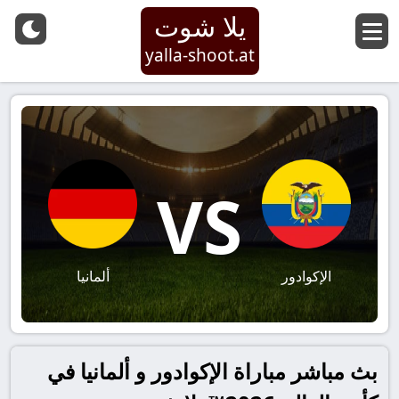
يلا شوت
yalla-shoot.at
VS
الإكوادور
ألمانيا
بث مباشر مباراة الإكوادور و ألمانيا في