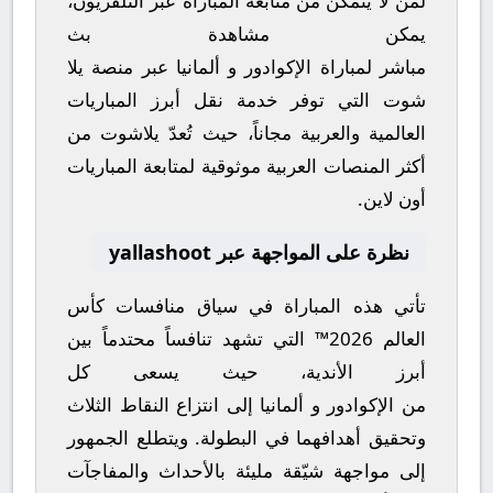
لمن لا يتمكن من متابعة المباراة عبر التلفزيون،
يمكن مشاهدة
بث
مباشر
لمباراة
الإكوادور
و
ألمانيا
عبر منصة
يلا
شوت
التي توفر خدمة نقل أبرز المباريات
العالمية والعربية مجاناً، حيث تُعدّ
يلاشوت
من
أكثر المنصات العربية موثوقية لمتابعة المباريات
أون لاين.
نظرة على المواجهة عبر yallashoot
تأتي هذه المباراة في سياق منافسات
كأس
العالم 2026™
التي تشهد تنافساً محتدماً بين
أبرز الأندية، حيث يسعى كل
من
الإكوادور
و
ألمانيا
إلى انتزاع النقاط الثلاث
وتحقيق أهدافهما في البطولة. ويتطلع الجمهور
إلى مواجهة شيّقة مليئة بالأحداث والمفاجآت