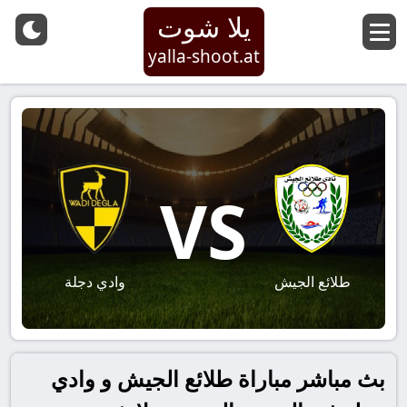
يلا شوت
yalla-shoot.at
VS
طلائع الجيش
وادي دجلة
بث مباشر مباراة طلائع الجيش و وادي