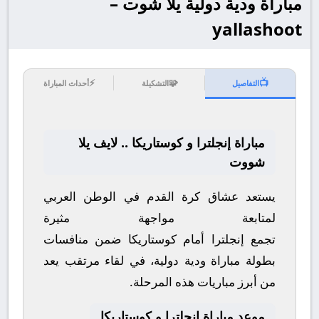
مباراة ودية دولية يلا شوت –
yallashoot
⚡
🧩
📺
التفاصيل
التشكيلة
أحداث المباراة
مباراة إنجلترا و كوستاريكا .. لايف يلا
شووت
يستعد عشاق كرة القدم في الوطن العربي
لمتابعة مواجهة مثيرة
تجمع
إنجلترا
أمام
كوستاريكا
ضمن منافسات
بطولة
مباراة ودية دولية
، في لقاء مرتقب يعد
من أبرز مباريات هذه المرحلة.
موعد مباراة إنجلترا و كوستاريكا