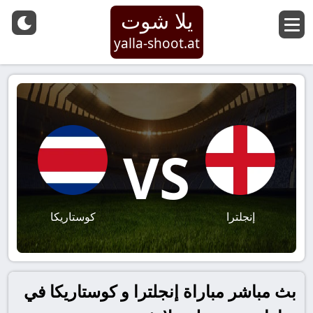
يلا شوت
yalla-shoot.at
VS
إنجلترا
كوستاريكا
بث مباشر مباراة إنجلترا و كوستاريكا في