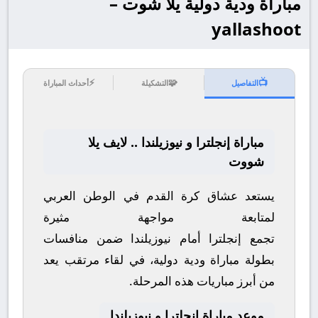
مباراة ودية دولية يلا شوت –
yallashoot
⚡
🧩
📺
التفاصيل
التشكيلة
أحداث المباراة
مباراة إنجلترا و نيوزيلندا .. لايف يلا
شووت
يستعد عشاق كرة القدم في الوطن العربي
لمتابعة مواجهة مثيرة
تجمع
إنجلترا
أمام
نيوزيلندا
ضمن منافسات
بطولة
مباراة ودية دولية
، في لقاء مرتقب يعد
من أبرز مباريات هذه المرحلة.
موعد مباراة إنجلترا و نيوزيلندا