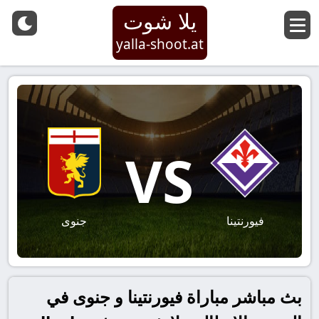
يلا شوت
yalla-shoot.at
VS
فيورنتينا
جنوى
بث مباشر مباراة فيورنتينا و جنوى في