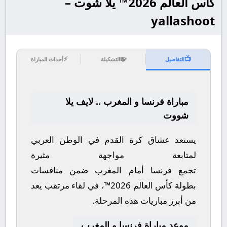
كأس العالم 2026™ يلا شوت –
yallashoot
⚡
🧩
📺
التفاصيل
التشكيلة
أحداث المباراة
مباراة فرنسا و المغرب .. لايف يلا
شووت
يستعد عشاق كرة القدم في الوطن العربي
لمتابعة مواجهة مثيرة
تجمع
فرنسا
أمام
المغرب
ضمن منافسات
بطولة
كأس العالم 2026™
، في لقاء مرتقب يعد
من أبرز مباريات هذه المرحلة.
موعد مباراة فرنسا و المغرب