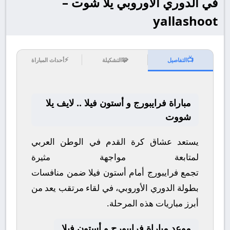
في الدوري الأوروبي يلا شوت –
yallashoot
⚡
🧩
📺
التفاصيل
التشكيلة
أحداث المباراة
مباراة فرايبورج و أستون فيلا .. لايف يلا
شووت
يستعد عشاق كرة القدم في الوطن العربي
لمتابعة مواجهة مثيرة
تجمع
فرايبورج
أمام
أستون فيلا
ضمن منافسات
بطولة
الدوري الأوروبي
، في لقاء مرتقب يعد من
أبرز مباريات هذه المرحلة.
موعد مباراة فرايبورج و أستون فيلا