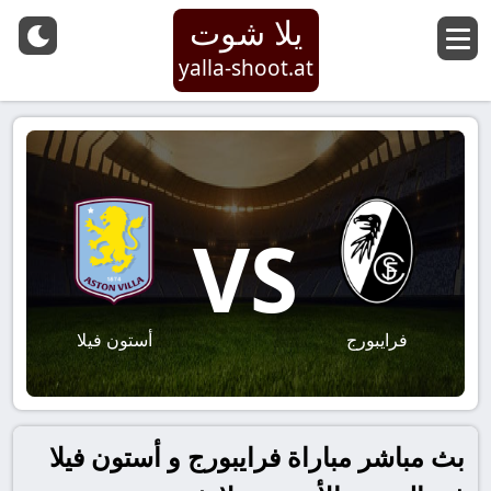
يلا شوت
yalla-shoot.at
VS
فرايبورج
أستون فيلا
بث مباشر مباراة فرايبورج و أستون فيلا