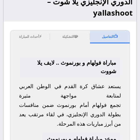
الدوري الإنجليزي يلا شوت –
yallashoot
⚡
🧩
📺
التفاصيل
التشكيلة
أحداث المباراة
مباراة فولهام و بورنموث .. لايف يلا
شووت
يستعد عشاق كرة القدم في الوطن العربي
لمتابعة مواجهة مثيرة
تجمع
فولهام
أمام
بورنموث
ضمن منافسات
بطولة
الدوري الإنجليزي
، في لقاء مرتقب يعد
من أبرز مباريات هذه المرحلة.
موعد مباراة فولهام و بورنموث