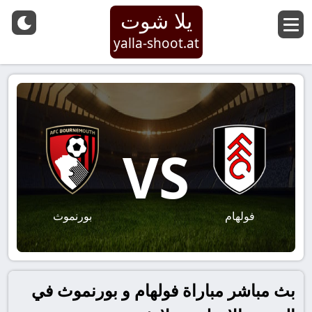
يلا شوت
yalla-shoot.at
VS
فولهام
بورنموث
بث مباشر مباراة فولهام و بورنموث في