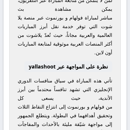
لمن لا يتمكن من متابعة المباراة عبر التلفزيون،
يمكن مشاهدة
بث
مباشر
لمباراة
فولهام
و
بورنموث
عبر منصة
يلا
شوت
التي توفر خدمة نقل أبرز المباريات
العالمية والعربية مجاناً، حيث تُعدّ
يلاشوت
من
أكثر المنصات العربية موثوقية لمتابعة المباريات
أون لاين.
نظرة على المواجهة عبر yallashoot
تأتي هذه المباراة في سياق منافسات
الدوري
الإنجليزي
التي تشهد تنافساً محتدماً بين أبرز
الأندية، حيث يسعى كل
من
فولهام
و
بورنموث
إلى انتزاع النقاط الثلاث
وتحقيق أهدافهما في البطولة. ويتطلع الجمهور
إلى مواجهة شيّقة مليئة بالأحداث والمفاجآت